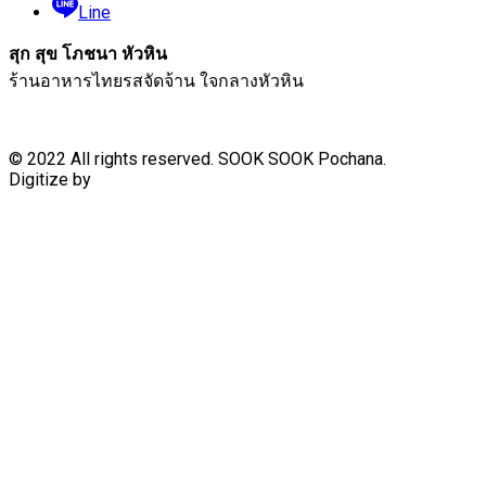
Line
สุก สุข โภชนา หัวหิน
ร้านอาหารไทยรสจัดจ้าน ใจกลางหัวหิน
© 2022 All rights reserved. SOOK SOOK Pochana.
Digitize by
HuaHin Town