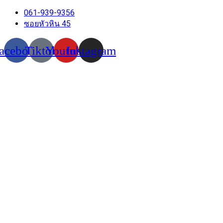
Skip
061-939-9356
to
ซอยหัวหิน 45
content
acebook
Tiktok
Youtube
Instagram