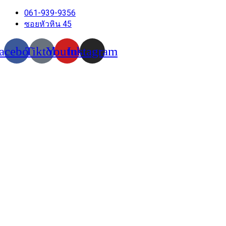
Skip
061-939-9356
to
ซอยหัวหิน 45
content
acebook
Tiktok
Youtube
Instagram