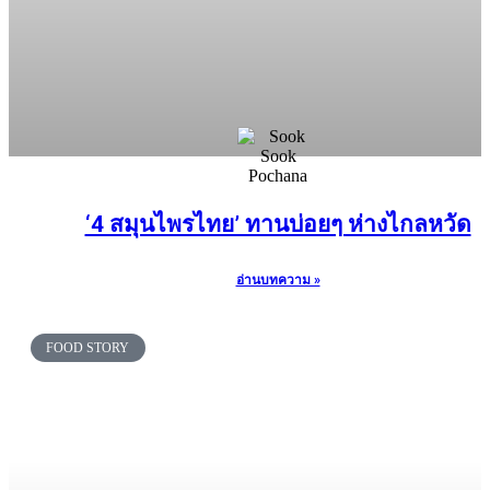
‘4 สมุนไพรไทย’ ทานบ่อยๆ ห่างไกลหวัด
อ่านบทความ »
FOOD STORY