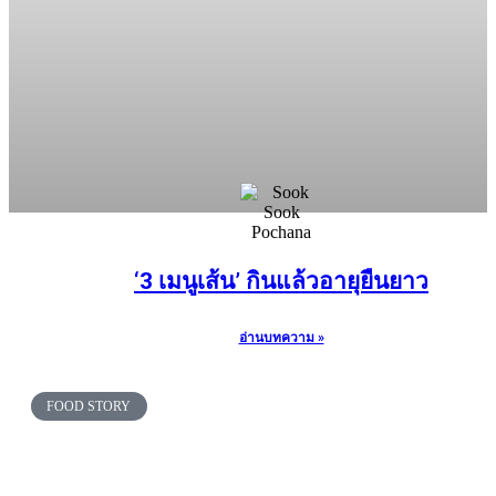
‘3 เมนูเส้น’ กินแล้วอายุยืนยาว
อ่านบทความ »
FOOD STORY