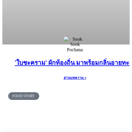
‘ใบชะคราม’ ผักท้องถิ่น มาพร้อมกลิ่นอายทะ
อ่านบทความ »
FOOD STORY