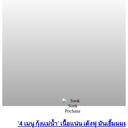
‘4 เมนู กุ้งแม่น้ำ’ เนื้อแน่น เด้งฟู มันเยิ้มมมม