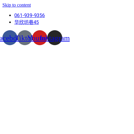
Skip to content
061-939-9356
华欣坊巷45
acebook
Tiktok
Youtube
Instagram