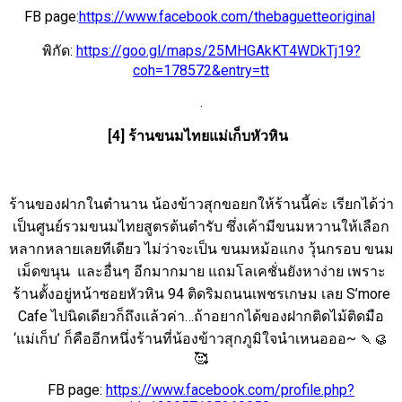
FB page:
https://www.facebook.com/thebaguetteoriginal
พิกัด:
https://goo.gl/maps/25MHGAkKT4WDkTj19?
coh=178572&entry=tt
.
[4] ร้านขนมไทยแม่เก็บหัวหิน
ร้านของฝากในตำนาน น้องข้าวสุกขอยกให้ร้านนี้ค่ะ เรียกได้ว่า
เป็นศูนย์รวมขนมไทยสูตรต้นตำรับ ซึ่งเค้ามีขนมหวานให้เลือก
หลากหลายเลยทีเดียว ไม่ว่าจะเป็น ขนมหม้อแกง วุ้นกรอบ ขนม
เม็ดขนุน และอื่นๆ อีกมากมาย แถมโลเคชั่นยังหาง่าย เพราะ
ร้านตั้งอยู่หน้าซอยหัวหิน 94 ติดริมถนนเพชรเกษม เลย S’more
Cafe ไปนิดเดียวก็ถึงแล้วค่า…ถ้าอยากได้ของฝากติดไม้ติดมือ
‘แม่เก็บ’ ก็คืออีกหนึ่งร้านที่น้องข้าวสุกภูมิใจนำเหนอออ~ 🍡🥮
🥰
FB page:
https://www.facebook.com/profile.php?