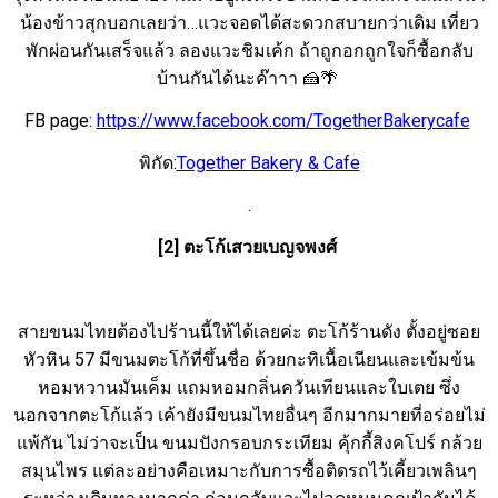
น้องข้าวสุกบอกเลยว่า…แวะจอดได้สะดวกสบายกว่าเดิม เที่ยว
พักผ่อนกันเสร็จแล้ว ลองแวะชิมเค้ก ถ้าถูกอกถูกใจก็ซื้อกลับ
บ้านกันได้นะค๊าาา 🍰🌴
FB page:
https://www.facebook.com/TogetherBakerycafe
พิกัด:
Together Bakery & Cafe
.
[2] ตะโก้เสวยเบญจพงศ์
สายขนมไทยต้องไปร้านนี้ให้ได้เลยค่ะ ตะโก้ร้านดัง ตั้งอยู่ซอย
หัวหิน 57 มีขนมตะโก้ที่ขึ้นชื่อ ด้วยกะทิเนื้อเนียนและเข้มข้น
หอมหวานมันเค็ม แถมหอมกลิ่นควันเทียนและใบเตย ซึ่ง
นอกจากตะโก้แล้ว เค้ายังมีขนมไทยอื่นๆ อีกมากมายที่อร่อยไม่
แพ้กัน ไม่ว่าจะเป็น ขนมปังกรอบกระเทียม คุ้กกี้สิงคโปร์ กล้วย
สมุนไพร แต่ละอย่างคือเหมาะกับการซื้อติดรถไว้เคี้ยวเพลินๆ