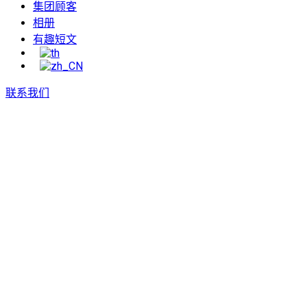
集团顾客
相册
有趣短文
联系我们
推荐短文
น้องข้าวสุกแนะนำ ‘4 ร้านของ
ฝากหัวหิน’
SOOK SOOK 华欣餐厅