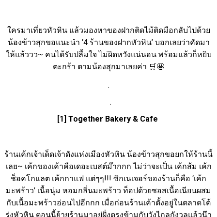
ใครมาเที่ยวหัวหิน แล้วมองหาของฝากติดไม้ติดมือกลับไปด้วย
น้องข้าวสุกขอแนะนำ ‘4 ร้านของฝากหัวหิน’ บอกเลยว่าคัดมา
ให้แล้ววว~ คนได้รับปลื้มใจ ไม่ผิดหวังแน่นอน พร้อมแล้วก็หยิบ
ตะกร้า ตามน้องสุกมาเลยค่า
🛒🤩
.
.
[1] Together Bakery & Cafe
ร้านเค้กเจ้าเด็ดเจ้าดังแห่งเมืองหัวหิน น้องข้าวสุกขอยกให้ร้านนี้
เลย~ เค้กของเค้าคือเดอะเบสต์ม๊ากกก ไม่ว่าจะเป็น เค้กส้ม เค้ก
ช็อคโกแลต เค้กกาแฟ แต่ๆๆ!!! ซิกเนเจอร์ของร้านก็คือ ‘เค้ก
มะพร้าว’ เนื้อนุ่ม หอมกลิ่นมะพร้าว ท็อปด้วยซอสเนื้อเนียนผสม
กับเนื้อมะพร้าวอ่อนไปอีกกก เมื่อก่อนร้านเค้าตั้งอยู่ในตลาดโต้
รุ่งหัวหิน ตอนนี้ย้ายร้านมาอยู่ฝั่งตรงข้ามกับวังไกลกังวลแล้วน๊า