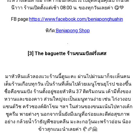
ระหว่างเดินทางมากค่า ก่อนกลับแวะไปอุดหนุนคุณป้ากันได้
น๊าาา ร้านเปิดตั้งแต่เช้า 08.00 น. ของทุกวันเลยค่า 😋💚
FB page:
https://www.facebook.com/benjaponghuahin
พิกัด:
Benjapong Shop
.
[3] The baguette ร้านขนมปังฝรั่งเศส
มาหัวหินแล้วลองแวะร้านนี้ดูนะคะ ผ่านไปผ่านมาก็จะเห็นคน
เต็มร้านเกือบทุกวัน เป็นร้านที่เต็มไปด้วยเมนูโซนยุโรป ของขึ้น
ชื่อคือขนมปัง ร้านตั้งอยู่ซอยหัวหิน 37 ติดริมถนน เค้ามีทั้งของ
หวานและของคาว ส่วนใหญ่จะเป็นเมนูทานง่าย เช่น ไก่งวงอบ
แซนด์วิช ครัวซองค์ผักโขม ฯลฯ ในส่วนของขนมเน้นไปทางเค้ก
ชูครีม พายต่างๆ นอกจากนั้นยังมีเมนูที่อร่อยและดีต่อสุขภาพ
อย่าง กล้วยน้ำว้าธัญพืชอบคลีน มะละกอวุ้นมะพร้าวอ่อน น้อง
ข้าวสุกแนะนำเลยค่า 🥐🥖🤗