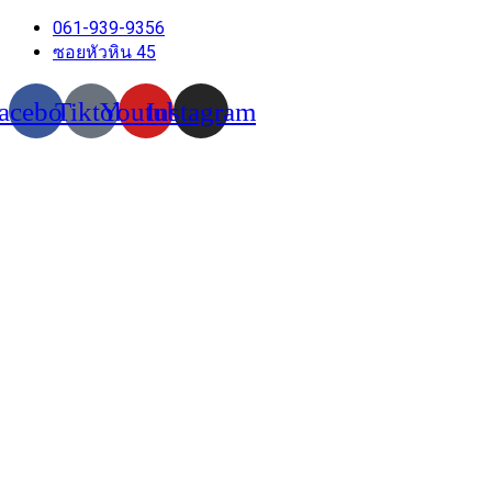
Skip
061-939-9356
to
ซอยหัวหิน 45
content
acebook
Tiktok
Youtube
Instagram