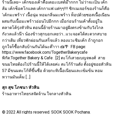
ร้านนี้เลย~ เค้กของเค้าคือเดอะเบสต์ม๊ากกก ไม่ว่าจะเป็น เค้ก
ส้ม เค้กช็อคโกแลต เค้กกาแฟ แต่ๆๆ!!! ซิกเนเจอร์ของร้านก็คือ
‘เค้กมะพร้าว’ เนื้อนุ่ม หอมกลิ่นมะพร้าว ท็อปด้วยซอสเนื้อเนียน
ผสมกับเนื้อมะพร้าวอ่อนไปอีกกก เมื่อก่อนร้านเค้าตั้งอยู่ใน
ตลาดโต้รุ่งหัวหิน ตอนนี้ย้ายร้านมาอยู่ฝั่งตรงข้ามกับวังไกล
กังวลแล้วน๊า น้องข้าวสุกบอกเลยว่า…แวะจอดได้สะดวกสบาย
กว่าเดิม เที่ยวพักผ่อนกันเสร็จแล้ว ลองแวะชิมเค้ก ถ้าถูกอก
ถูกใจก็ซื้อกลับบ้านกันได้นะค๊าาา 🍰🌴 FB page:
https://www.facebook.com/TogetherBakerycafe
พิกัด:Together Bakery & Cafe . [2] ตะโก้เสวยเบญจพงศ์ สาย
ขนมไทยต้องไปร้านนี้ให้ได้เลยค่ะ ตะโก้ร้านดัง ตั้งอยู่ซอยหัวหิน
57 มีขนมตะโก้ที่ขึ้นชื่อ ด้วยกะทิเนื้อเนียนและเข้มข้น หอม
หวานมันเค็ม […]
สุก สุข โภชนา หัวหิน
ร้านอาหารไทยรสจัดจ้าน ใจกลางหัวหิน
© 2022 All rights reserved. SOOK SOOK Pochana.