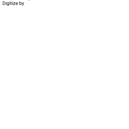
Digitize by
HuaHin Town